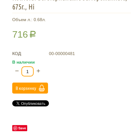
675г., Hi
Объем л.: 0.68л.
716
Р
КОД:
00-00000481
В наличии
−
+
В корзинку
Save