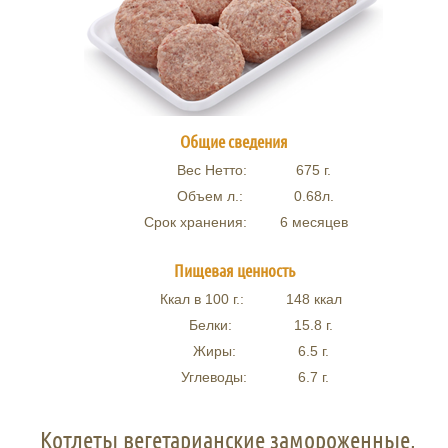
Общие сведения
Вес Нетто:
675
г.
Объем л.:
0.68
л.
Срок хранения:
6 месяцев
Пищевая ценность
Ккал в 100 г.:
148
ккал
Белки:
15.8
г.
Жиры:
6.5
г.
Углеводы:
6.7
г.
Котлеты вегетарианские замороженные,