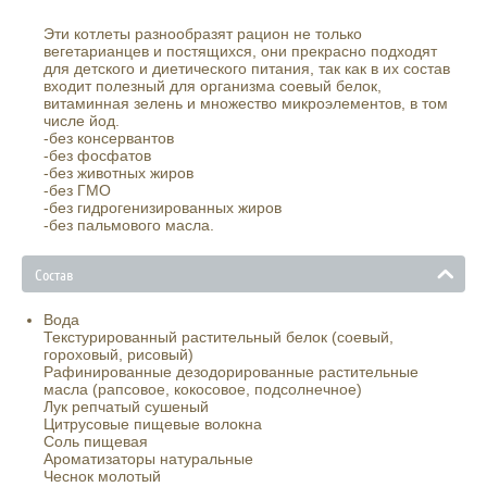
Эти котлеты разнообразят рацион не только
вегетарианцев и постящихся, они прекрасно подходят
для детского и диетического питания, так как в их состав
входит полезный для организма соевый белок,
витаминная зелень и множество микроэлементов, в том
числе йод.
-без консервантов
-без фосфатов
-без животных жиров
-без ГМО
-без гидрогенизированных жиров
-без пальмового масла.
Состав
Вода
Текстурированный растительный белок (соевый,
гороховый, рисовый)
Рафинированные дезодорированные растительные
масла (рапсовое, кокосовое, подсолнечное)
Лук репчатый сушеный
Цитрусовые пищевые волокна
Соль пищевая
Ароматизаторы натуральные
Чеснок молотый