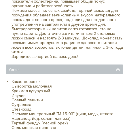
показатели холестерина, повышает общий тонус
организма и работоспособность.
Помимо массы полезных свойств, горячий шоколад для
похудения обладает великолепным вкусом натурального
шоколада и лесного ореха, подходит для ежедневного
употребления на завтрак или в другое время дня.
Быстрорастворимый напиток легко готовится, его не
нужно варить. Достаточно залить кипятком 2 столовые
ложки смеси и настоять 2-3 минуты. Шоколад может стать
незаменимым продуктом в рационе здорового питания
людей всех возрастов, включая детей, начиная с 3-го года
жизни.
Зарядитесь энергией на весь день!
Состав
Какао-порошок
Сыворотка молочная
Крахмал кукурузный
Инулин
Соевый лецитин
Сукралоза
Стевиозид
Премикс минеральный "М 15-03" (цинк, медь, железо,
марганец, йод, селен, лактоза)
Тертый фундук (лесной орех)
Соль морская пищевая