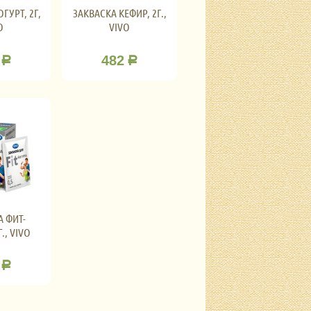
ГУРТ, 2Г,
ЗАКВАСКА КЕФИР, 2Г.,
O
VIVO
482
Р
Р
А ФИТ-
., VIVO
Р