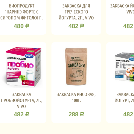
БИОПРОДУКТ
ЗАКВАСКА ДЛЯ
ЗАКВАСКА ЙО
"НАРИНЭ ФОРТЕ С
ГРЕЧЕСКОГО
VIV
СИРОПОМ ФИТОЛОН",
ЙОГУРТА, 2Г., VIVO
300 МЛ., БИОКОР
480
482
482
Р
Р
ЗАКВАСКА
ЗАКВАСКА РИСОВАЯ,
ЗАКВАСК
ПРОБИОЙОГУРТА, 2Г.,
100Г.
ЙОГУРТ, 2Г
VIVO
482
288
482
Р
Р