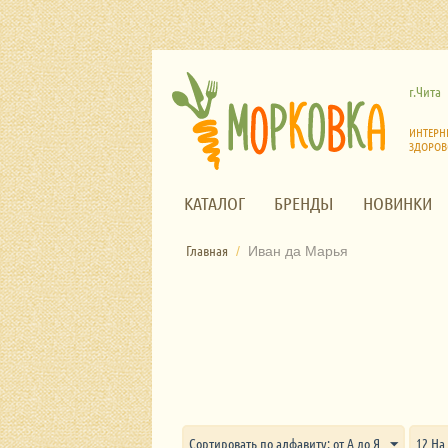
г.Чита
ИНТЕРН
ЗДОРОВ
КАТАЛОГ
БРЕНДЫ
НОВИНКИ
Главная
/
Иван да Марья
Сортировать по алфавиту: от А до Я
12 На