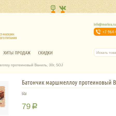
info@morkva.r
+7-964-
ЕТ-МАГАЗИН
ОГО ПИТАНИЯ
ХИТЫ ПРОДАЖ
СКИДКИ
ллоу протеиновый Ваниль, 30г, SOJ
Батончик маршмеллоу протеиновый Ва
SOJ
79
Р