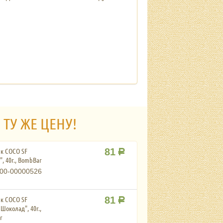
 ТУ ЖЕ ЦЕНУ!
к COCO SF
81
Р
", 40г., BombBar
00-00000526
к COCO SF
81
Р
Шоколад", 40г.,
r