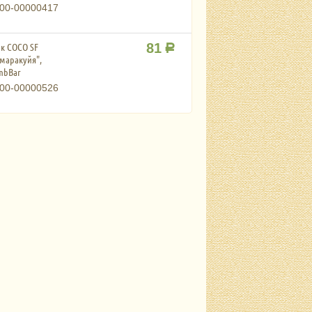
00-00000417
к COCO SF
81
Р
маракуйя",
ombBar
00-00000526