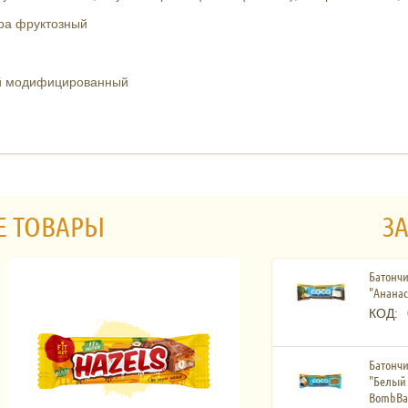
ура фруктозный
ый модифицированный
Е ТОВАРЫ
ЗА
Батончи
"Ананас
КОД:
Батончи
"Белый 
BombBa