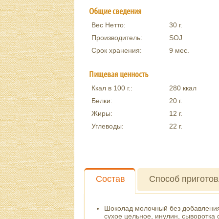
Общие сведения
Вес Нетто:
30
г.
Производитель:
SOJ
Срок хранения:
9 мес.
Пищевая ценность
Ккал в 100 г.:
280
ккал
Белки:
20
г.
Жиры:
12
г.
Углеводы:
22
г.
Состав
Способ пригото
Шоколад молочный без добавления 
сухое цельное, инулин, сыворотка 