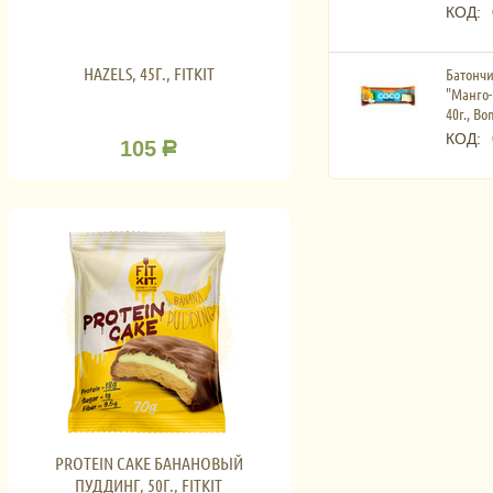
КОД:
HAZELS, 45Г., FITKIT
Батончи
"Манго-
40г., B
КОД:
105
Р
PROTEIN CAKE БАНАНОВЫЙ
ПУДДИНГ, 50Г., FITKIT