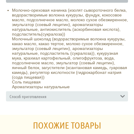
Молочно-ореховая начинка (изолят сывороточного белка,
водорастворимые волокна кукурузы, фундук, кокосовое
масло, подсолнечное масло, молоко сухое обезжиренное,
эмульгатор (соевый лецитин), ароматизаторы
натуральные, антиокислитель (аскорбиновая кислота),
подсластитель(сукралоза))
Молочный шоколад (водорастворимые волокна кукурузы,
какао масло, какао тертое, молоко сухое обезжиренное,
эмульгатор (соевый лецитин), ароматизаторы
натуральные, подсластитель (сукралоза)), кукурузная
мука, крахмал картофельный, олигофруктоза, вода,
подсолнечное масло, эмульгатор (соевый лецитин),
яичный белок, загустители (ксантановая камедь, гуаровая
камедь), регулятор кислотности (гидрокарбонат натрия
(сода пищевая))
Соль пищевая
Ароматизаторы натуральные
Способ приготовления
ПОХОЖИЕ ТОВАРЫ