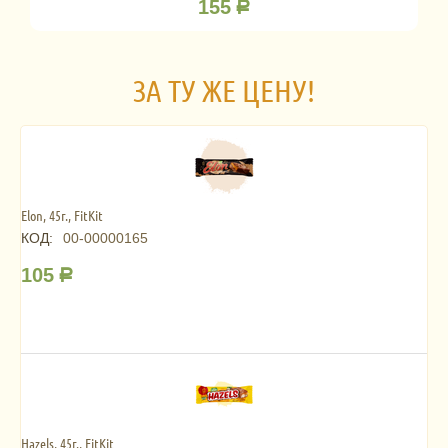
155
Р
ЗА ТУ ЖЕ ЦЕНУ!
Elon, 45г., FitKit
КОД:
00-00000165
105
Р
Hazels, 45г., FitKit