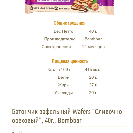
Общие сведения
Вес Нетто:
40
г.
Производитель:
Bombbar
Срок хранения:
12 месяцев
Пищевая ценность
Ккал в 100 г.:
415
ккал
Белки:
20
г.
Жиры:
27
г.
Углеводы:
20
г.
Батончик вафельный Wafers "Сливочно-
ореховый", 40г., Bombbar