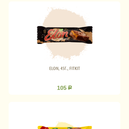
ELON, 45Г., FITKIT
105
Р