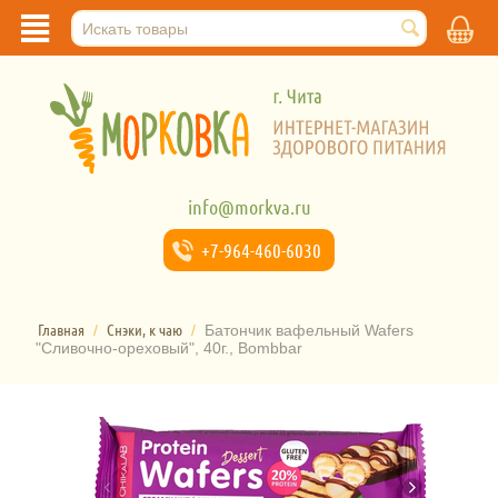
info@morkva.ru
+7-964-
460-6030
Главная
Снэки, к чаю
/
/
Батончик вафельный Wafers
"Сливочно-ореховый", 40г., Bombbar