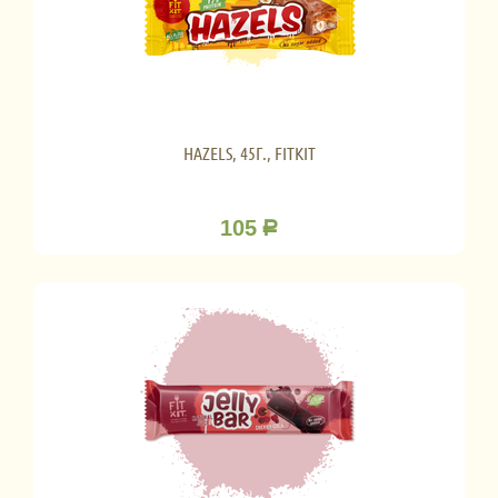
HAZELS, 45Г., FITKIT
105
Р