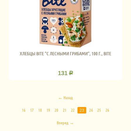
ХЛЕБЦЫ BITE "С ЛЕСНЫМИ ГРИБАМИ", 100 Г., BITE
131
Р
Назад
16
17
18
19
20
21
22
24
25
26
23
Вперед