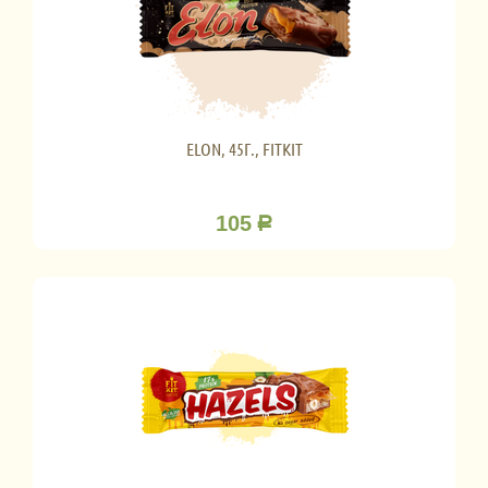
ELON, 45Г., FITKIT
105
Р