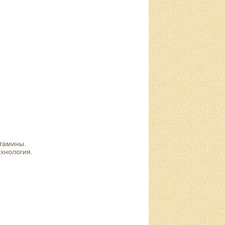
тамины.
хнология.