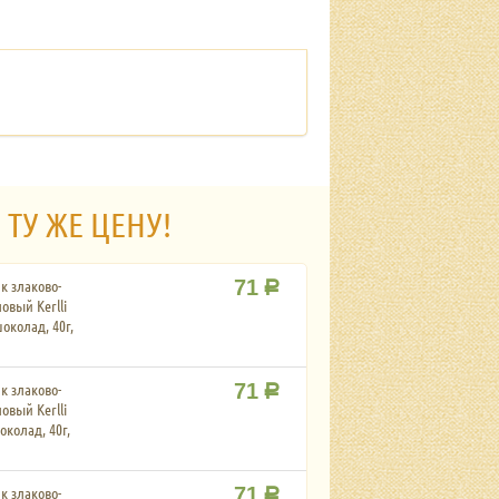
 ТУ ЖЕ ЦЕНУ!
к злаково-
71
Р
овый Kerlli
околад, 40г,
к злаково-
71
Р
овый Kerlli
околад, 40г,
к злаково-
71
Р