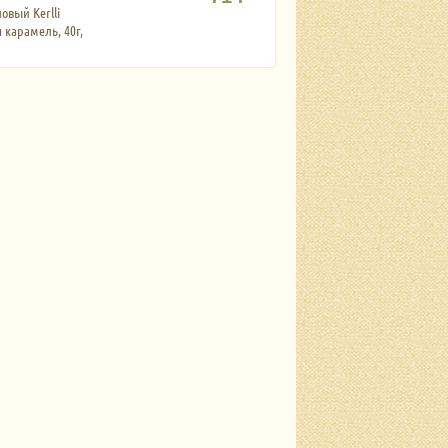
овый Kerlli
 карамель, 40г,