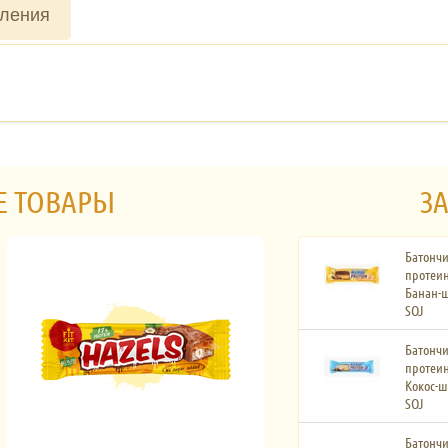
вления
Е ТОВАРЫ
ЗА
Батончи
протеин
Банан-ш
SOJ
Батончи
протеин
Кокос-ш
SOJ
Батончи