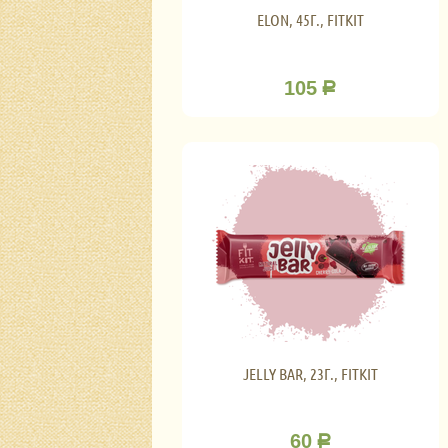
ELON, 45Г., FITKIT
105
Р
JELLY BAR, 23Г., FITKIT
60
Р