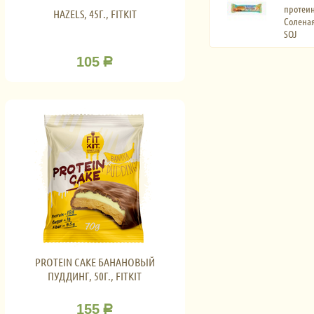
протеин
HAZELS, 45Г., FITKIT
Соленая
SOJ
105
Р
PROTEIN CAKE БАНАНОВЫЙ
ПУДДИНГ, 50Г., FITKIT
155
Р