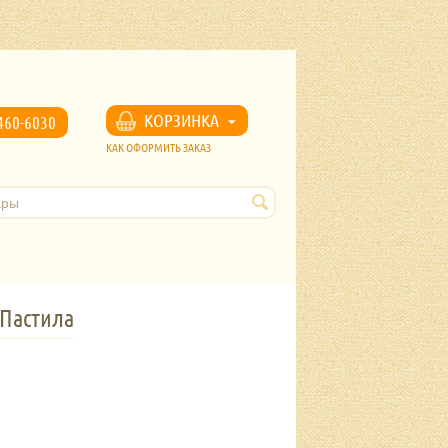
u
КОРЗИНКА
460-6030
КАК ОФОРМИТЬ ЗАКАЗ
оПастила