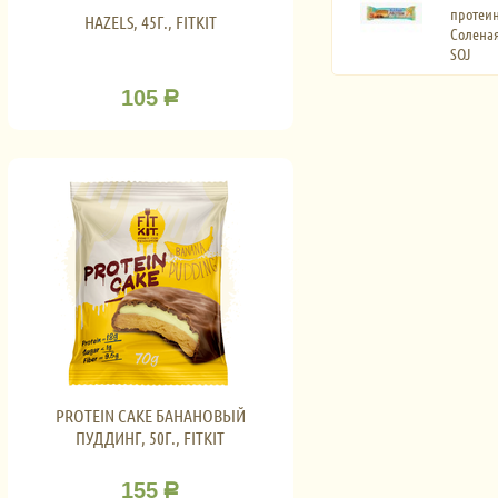
протеин
HAZELS, 45Г., FITKIT
Соленая
SOJ
105
Р
PROTEIN CAKE БАНАНОВЫЙ
ПУДДИНГ, 50Г., FITKIT
155
Р