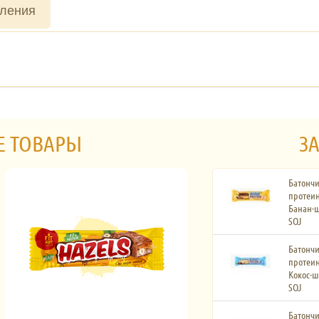
вления
Е ТОВАРЫ
ЗА
Батончи
протеин
Банан-ш
SOJ
Батончи
протеин
Кокос-ш
SOJ
Батончи