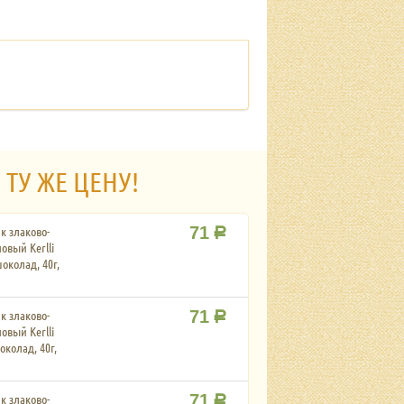
 ТУ ЖЕ ЦЕНУ!
к злаково-
71
Р
овый Kerlli
околад, 40г,
к злаково-
71
Р
овый Kerlli
околад, 40г,
к злаково-
71
Р