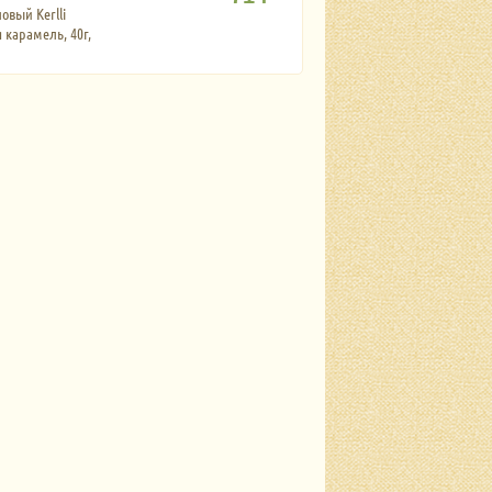
овый Kerlli
 карамель, 40г,