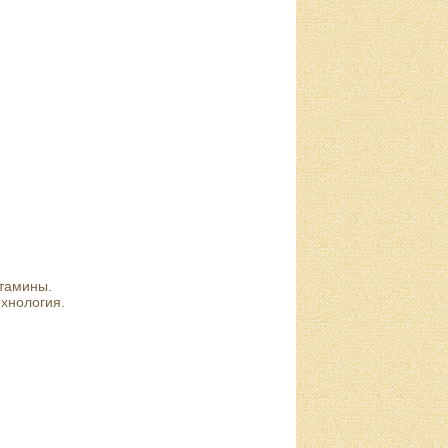
тамины.
хнология.