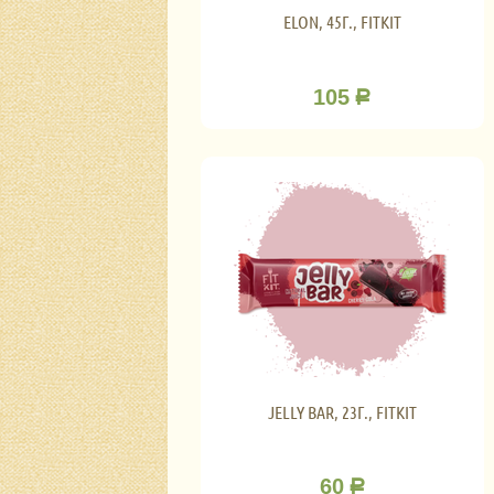
ELON, 45Г., FITKIT
105
Р
JELLY BAR, 23Г., FITKIT
60
Р