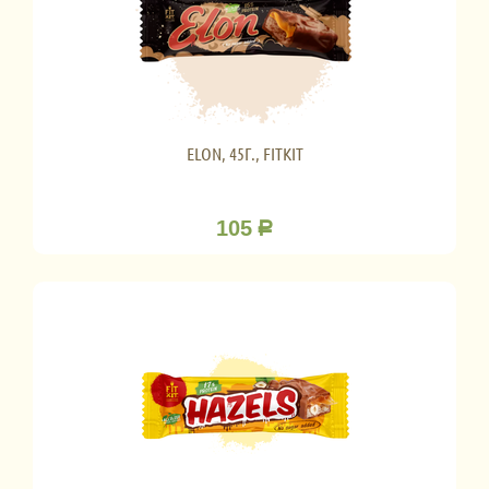
ELON, 45Г., FITKIT
105
Р