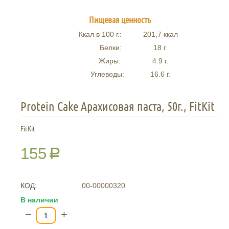
Пищевая ценность
Ккал в 100 г.:
201,7
ккал
Белки:
18
г.
Жиры:
4.9
г.
Углеводы:
16.6
г.
Protein Cake Арахисовая паста, 50г., FitKit
FitKit
155
Р
КОД:
00-00000320
В наличии
−
+