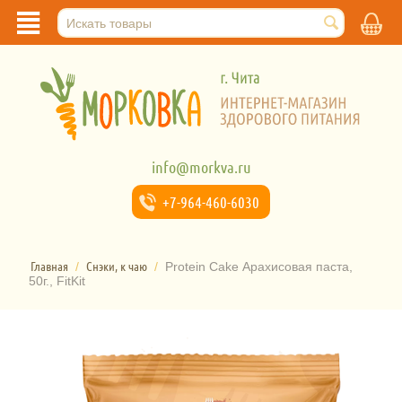
info@morkva.ru
+7-964-
460-6030
Главная
Снэки, к чаю
/
/
Protein Cake Арахисовая паста,
50г., FitKit