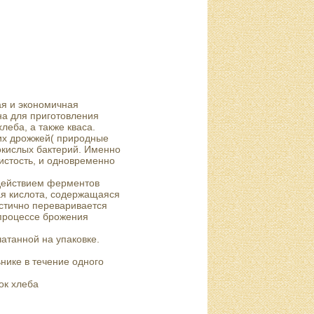
ая и экономичная
а для приготовления
еба, а также кваса.
их дрожжей( природные
нокислых бактерий. Именно
истость, и одновременно
здействием ферментов
ая кислота, содержащаяся
астично переваривается
 процессе брожения
чатанной на упаковке.
нике в течение одного
ок хлеба