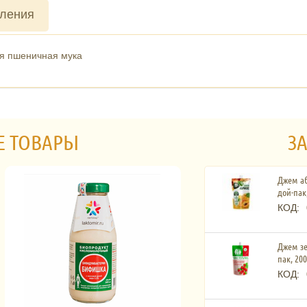
вления
я пшеничная мука
Е ТОВАРЫ
ЗА
Джем а
дой-пак,
КОД:
Джем зе
пак, 200
КОД: