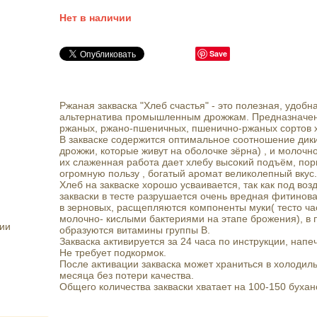
Нет в наличии
Save
Ржаная закваска "Хлеб счастья" - это полезная, удобн
альтернатива промышленным дрожжам. Предназначен
ржаных, ржано-пшеничных, пшенично-ржаных сортов хл
В закваске содержится оптимальное соотношение дик
дрожжи, которые живут на оболочке зёрна) , и молоч
их слаженная работа дает хлебу высокий подъём, пор
огромную пользу , богатый аромат великолепный вкус.
Хлеб на закваске хорошо усваивается, так как под во
закваски в тесте разрушается очень вредная фитинов
в зерновых, расщепляются компоненты муки( тесто ч
молочно- кислыми бактериями на этапе брожения), в
ии
образуются витамины группы B.
Закваска активируется за 24 часа по инструкции, напе
Не требует подкормок.
После активации закваска может храниться в холодиль
месяца без потери качества.
Общего количества закваски хватает на 100-150 бухан