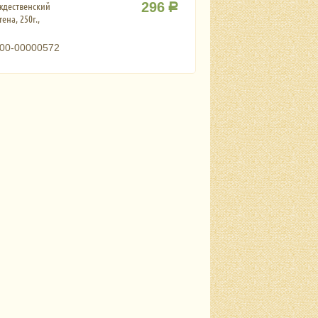
ждественский
296
Р
ена, 250г.,
00-00000572