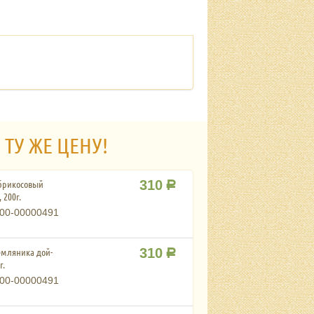
 ТУ ЖЕ ЦЕНУ!
брикосовый
310
Р
 200г.
00-00000491
мляника дой-
310
Р
г.
00-00000491