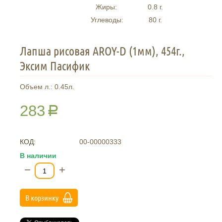
Жиры:
0.8
г.
Углеводы:
80
г.
Лапша рисовая AROY-D (1мм), 454г.,
Эксим Пасифик
Объем л.: 0.45л.
283
Р
КОД:
00-00000333
В наличии
−
+
В корзинку