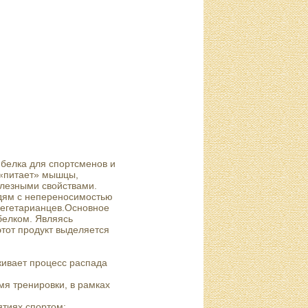
 белка для спортсменов и
 «питает» мышцы,
олезными свойствами.
юдям с непереносимостью
вегетарианцев.Основное
белком. Являясь
тот продукт выделяется
живает процесс распада
я тренировки, в рамках
ятиях спортом;