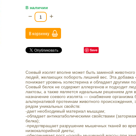
В наличии
−
+
В корзинку
Save
Соевый изолят вполне может быть заменой животного
людей, желающих побороть лишний вес. Эта добавка
понижает уровень холестерина и обладает другими п
Соевый белок не содержит аллергенов и подходит л
лактозы, а также является идеальным решением для 
назначение соевого изолята — снабжение организма 
альтернативой протеинам животного происхождения, э
рядом уникальных свойств:
-дает необходимый материал мышцам;
-обладает антикатаболическими свойствами (заторма
белка);
-предотвращает разрушение мышечных тканей во врем
низкокалорийной диеты;
-обеспечивает рост «сухой» мышечной массы при зан