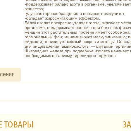
-поддерживает баланс азота в организме, увеличивает
вещества;
-улучшает кровообращение и повышает иммунитет;
-обладает жиросжигающим эффектом.
Белок изолят прекрасно утоляет голод, включает мет
организме, поддерживает энергию при больших физиче
женщин этот растительный протеин имеет особое зна
гормональный фон; минимизирует маскулинизацию; п
жидкости; тонизирует кожный покров и мышцы. Он сод
для пищеварения, аминокислоты — глутамин, аргинин,
Щитовидная железа при поддержке изолята начинает 
необходимых организму тиреоидных гормонов.
вления
Е ТОВАРЫ
ЗА