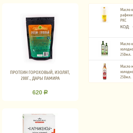
Масло к
рафинир
РКС
КОД:
Масло 
холодно
250мл.
Масло 
холодно
ПРОТЕИН ГОРОХОВЫЙ, ИЗОЛЯТ,
250мл.
200Г., ДАРЫ ПАМИРА
620
Р