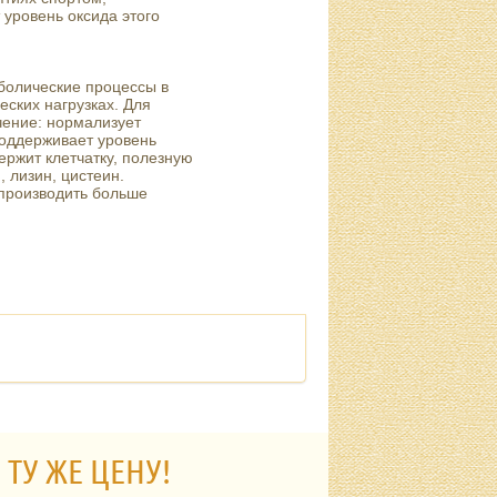
 уровень оксида этого
аболические процессы в
ских нагрузках. Для
чение: нормализует
оддерживает уровень
ержит клетчатку, полезную
 лизин, цистеин.
производить больше
 ТУ ЖЕ ЦЕНУ!