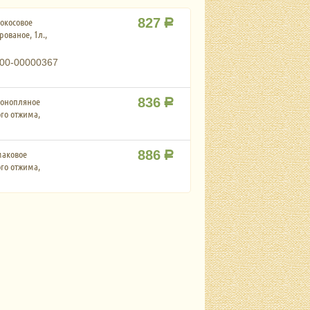
окосовое
827
Р
ованое, 1л.,
00-00000367
конопляное
836
Р
го отжима,
маковое
886
Р
го отжима,