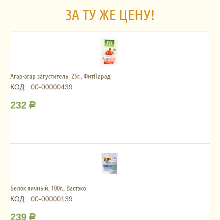
ЗА ТУ ЖЕ ЦЕНУ!
Агар-агар загуститель, 25г., ФитПарад
КОД:
00-00000439
232
Р
Белок яичный, 100г., Вастэко
КОД:
00-00000139
239
Р