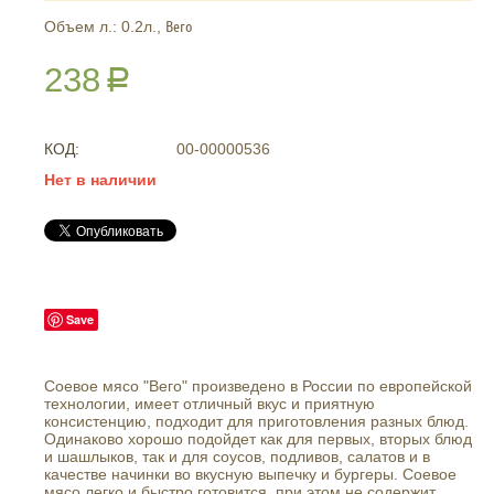
Вего
Объем л.: 0.2л.,
238
Р
КОД:
00-00000536
Нет в наличии
Save
Соевое мясо "Вего" произведено в России по европейской
технологии, имеет отличный вкус и приятную
консистенцию, подходит для приготовления разных блюд.
Одинаково хорошо подойдет как для первых, вторых блюд
и шашлыков, так и для соусов, подливов, салатов и в
качестве начинки во вкусную выпечку и бургеры. Соевое
мясо легко и быстро готовится, при этом не содержит