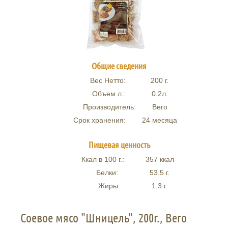
Общие сведения
Вес Нетто:
200
г.
Объем л.:
0.2
л.
Производитель:
Вего
Срок хранения:
24 месяца
Пищевая ценность
Ккал в 100 г.:
357
ккал
Белки:
53.5
г.
Жиры:
1.3
г.
Соевое мясо "Шницель", 200г., Вего