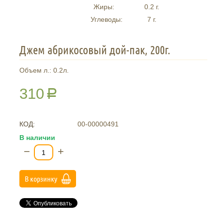
Жиры:
0.2
г.
Углеводы:
7
г.
Джем абрикосовый дой-пак, 200г.
Объем л.: 0.2л.
310
Р
КОД:
00-00000491
В наличии
−
+
В корзинку